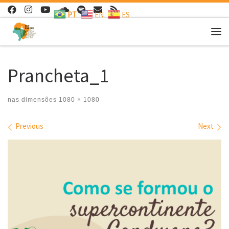
PT
EN
ES
Skip to content
Me
Prancheta_1
nas dimensões
1080 × 1080
Images navigation
Previous
Next