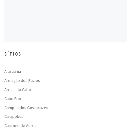
l
a
l
a
)
a
)
)
SÍTIOS
Araruama
Armação dos Búzios
Arraial do Cabo
Cabo Frio
Campos dos Goytacazes
Carapebus
Casimiro de Abreu