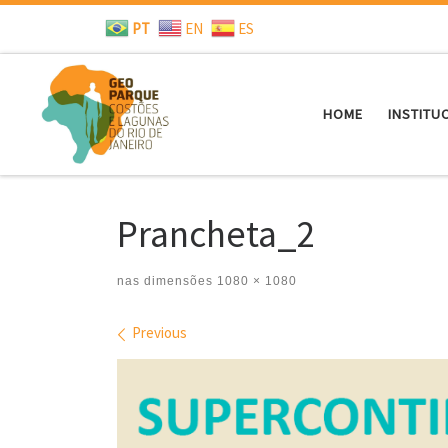
PT
EN
ES
Skip to content
HOME
INSTITU
Prancheta_2
nas dimensões
1080 × 1080
Images navigation
Previous