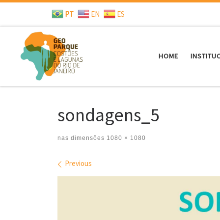
PT
EN
ES
Skip to content
HOME
INSTITU
sondagens_5
nas dimensões
1080 × 1080
Images navigation
Previous