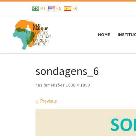
PT
EN
ES
Skip to content
HOME
INSTITU
sondagens_6
nas dimensões
1080 × 1080
Images navigation
Previous